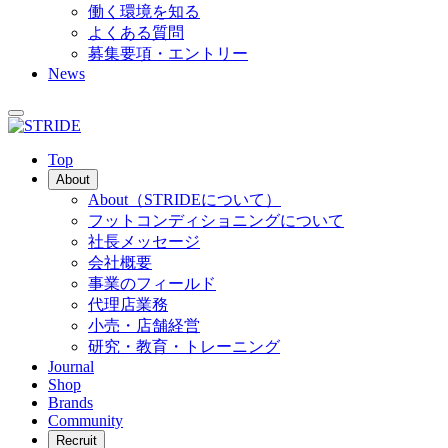
働く環境を知る
よくある質問
募集要項・エントリー
News
Top
About
About
（STRIDEについて）
フットコンディショニングについて
社長メッセージ
会社概要
事業のフィールド
代理店業務
小売・店舗経営
研究・教育・トレーニング
Journal
Shop
Brands
Community
Recruit