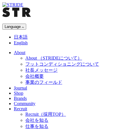
Language
日本語
English
About
About
（STRIDEについて）
フットコンディショニングについて
社長メッセージ
会社概要
事業のフィールド
Journal
Shop
Brands
Community
Recruit
Recruit
（採用TOP）
会社を知る
仕事を知る