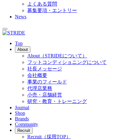
よくある質問
募集要項・エントリー
News
Top
About
About
（STRIDEについて）
フットコンディショニングについて
社長メッセージ
会社概要
事業のフィールド
代理店業務
小売・店舗経営
研究・教育・トレーニング
Journal
Shop
Brands
Community
Recruit
Recruit
（採用TOP）