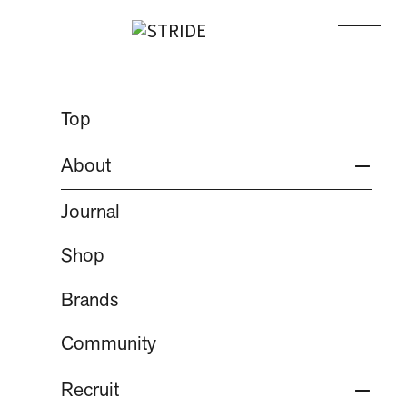
Language
STRIDE LAB 熊本店
Top
RUN
WALK
About
Journal
（STRIDEについて）
About
Shop
フットコンディショニングについて
Brands
社長メッセージ
会社概要
Community
事業のフィールド
Recruit