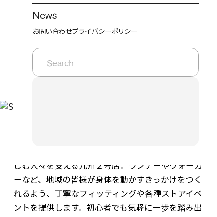
代理店業務
News
小売・店舗経営
（採用TOP）
Recruit
お問い合わせ
プライバシーポリシー
研究・教育・トレーニング
会社を知る
キ
ー
仕事を知る
ワ
ー
働く環境を知る
ド
よくある質問
検
索
募集要項・エントリー
阿蘇の大自然に囲まれた熊本で、生涯スポーツを楽
しむ人々を支える九州２号店。ランナーやウォーカ
ーなど、地域の皆様が身体を動かすきっかけをつく
れるよう、丁寧なフィッティングや各種ストアイベ
ントを提供します。初心者でも気軽に一歩を踏み出